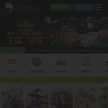
MASUK
DAFTAR
AS 0,8%!!! - Kabar Terbaru dari Mickey Mouse DewaTangkas, telah hadir live casi
INFO TERBARU
SLOTS
LIVECASINO
ELOTTERY
IDNLIVE
P
SLOT PROVIDER