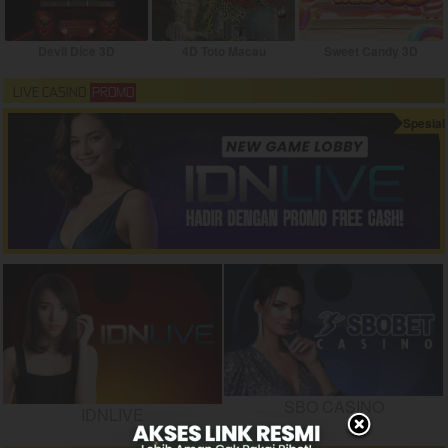
Devil Dice 3D
4D Toto Macau
Sweet Candy 3D
LIVE CASINO
PROMO
Spesial
SBO CASINO
IDNLIVE