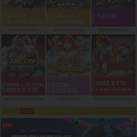
Dream Blackjack
Dream Baccarat
Sicbo IDNArcade
Double Action Roulette
Coin Pusher
Roulette Fight Chicken
ESPORTS
PROMO