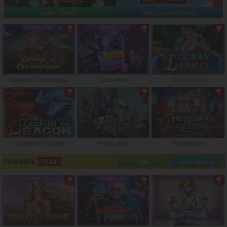
LEBIH DETAIL
VIEW LEADERBOARD
Lamp of Cornucopia
Soda Man
Ocean Lord
Legend of Dragon
Plinko Man
Wonderland
PRAGMATIC
PROMO
cari
Lihat Semua