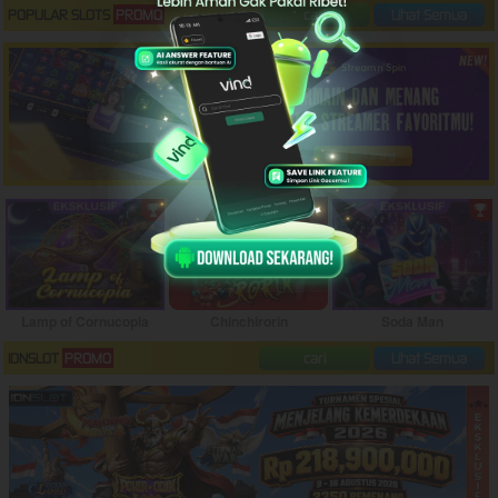
POPULAR SLOTS
PROMO
cari
Lihat Semua
NEW
Lamp of Cornucopia
Chinchirorin
Soda Man
IDNSLOT
PROMO
cari
Lihat Semua