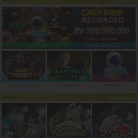
Lihat Semua
IDN E-Lottery
LEBIH DETAIL
VIEW LEADERBOARD
Roulette Trinity
Davinci Roller
Universe 6D
Lihat Semua
IDNRNG